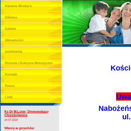
Kazania Wesley'a
Główna
Galeria
Aktualności
multimedia
Historia i Doktryna Metodyzmu
Kości
Kontakt
Pastor
Uwa
Linki
Nabożeńs
Ks Dr M.Luter- Drogowskazy
ul
Chrześcijanina
24-07-2016
Wierzę w grzechów