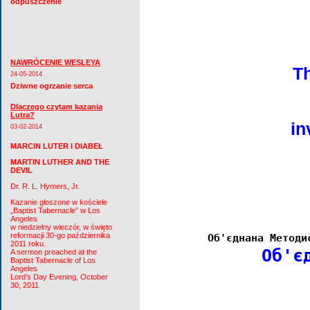
odpuszczenie
NAWRÓCENIE WESLEYA
T
24-05-2014
Dziwne ogrzanie serca
Dlaczego czytam kazania
Lutra?
in
03-02-2014
MARCIN LUTER I DIABEŁ
MARTIN LUTHER AND THE
DEVIL
Dr. R. L. Hymers, Jr.
Kazanie głoszone w kościele
„Baptist Tabernacle” w Los
Angeles
w niedzielny wieczór, w święto
reformacji 30-go października
        Об'єднана 
M
етоди
2011 roku.
          Об'є
A sermon preached at the
Baptist Tabernacle of Los
Angeles
              
Lord’s Day Evening, October
30, 2011
              